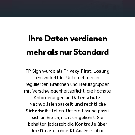
elektronischen Signatur (EES)
auch die
fortgeschrittene (FES)
und die
Für komplexere Anwendungsfälle stehen
qualifizierte elektronische Signatur
Ihnen zusätzliche Funktionen wie
(QES)
.
Erinnerungen, Vertretungsregeln
Ihre Daten verdienen
sowie automatisches Löschen
nach
festgelegter Zeit zur Verfügung.
mehr als nur Standard
Mehr erfahren
FP Sign wurde als
Privacy-First-Lösung
Mehr erfahren
entwickelt für Unternehmen in
regulierten Branchen und Berufsgruppen
mit Verschwiegenheitspflicht, die höchste
Anforderungen an
Datenschutz,
Nachvollziehbarkeit und rechtliche
Sicherheit
stellen. Unsere Lösung passt
sich an Sie an, nicht umgekehrt: Sie
behalten jederzeit die
Kontrolle über
Ihre Daten
- ohne KI-Analyse, ohne