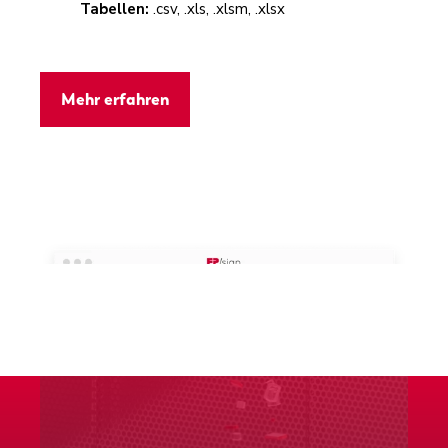
Tabellen:
.csv, .xls, .xlsm, .xlsx
Mehr erfahren
Empfänger festlegen
Unterschreiben und