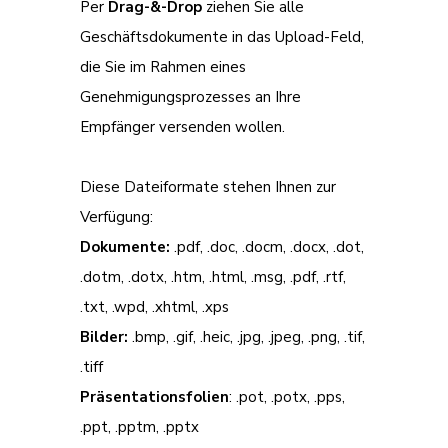
Per
Drag-&-Drop
ziehen Sie alle
Geschäftsdokumente in das Upload-Feld,
die Sie im Rahmen eines
Genehmigungsprozesses an Ihre
Empfänger versenden wollen.
Diese Dateiformate stehen Ihnen zur
Verfügung:
Dokumente:
.pdf, .doc, .docm, .docx, .dot,
.dotm, .dotx, .htm, .html, .msg, .pdf, .rtf,
.txt, .wpd, .xhtml, .xps
Bilder:
.bmp, .gif, .heic, .jpg, .jpeg, .png, .tif,
.tiff
Präsentationsfolien
: .pot, .potx, .pps,
.ppt, .pptm, .pptx