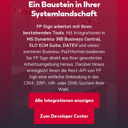
Ein Baustein in Ihrer
versenden
Definieren Sie Ihre Empfänger und legen
Systemlandschaft
Platzieren Sie Ihre Unterschrift und die
Sie den Ablauf Ihres
Unterschriftenfelder für Ihre Empfänger
Genehmigungsprozesses per
FP Sign arbeitet mit Ihren
Drag-&-
bestehenden Tools
: Mit Integrationen in
per
Drag-&-Drop
oder lassen Sie die
Drop
fest – zur gleichzeitigen
MS Dynamics 365 Business Central,
Felder automatisch an den vorgesehenen
Unterschrift, nacheinander oder zur
ELO ECM Suite, DATEV
und vielen
Stellen platzieren. Im Anschluss
weiteren Business-Plattformen bedienen
einfachen Lesebestätigung. Über die
Sie FP Sign direkt aus Ihrer gewohnten
versenden Sie Ihre Dokumente ganz
automatische Zeitbegrenzung
stellen
Arbeitsumgebung heraus. Darüber hinaus
einfach per Klick.
Sie sicher, dass Fristen jederzeit
ermöglicht Ihnen die Rest-API von FP
Sign eine einfache Einbindung in das
eingehalten werden.
CRM-, ERP-, HR- oder DMS-System Ihrer
Über unsere erweiterten Funktionen
Wahl. ​
können Sie je nach Use Case das
Ihre Empfänger können ortsunabhängig
Alle Integrationen anzeigen
Sicherheitsniveau der angeforderten
auf allen Endgeräten unterschreiben
-
Unterschriften festlegen. FP Sign
unterwegs am Handy, im Homeoffice
Zum Developer Center
unterstützt neben der
einfachen
oder im Büro.