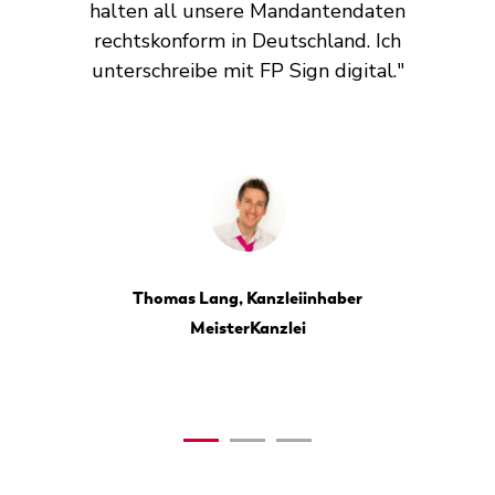
halten all unsere Mandantendaten
Ma
rechtskonform in Deutschland. Ich
J
unterschreibe mit FP Sign digital."
is
m
gr
Thomas Lang, Kanzleiinhaber
MeisterKanzlei