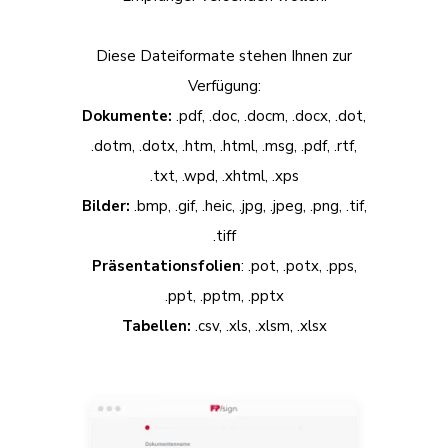
Diese Dateiformate stehen Ihnen zur
Verfügung:
Dokumente:
.pdf, .doc, .docm, .docx, .dot,
.dotm, .dotx, .htm, .html, .msg, .pdf, .rtf,
.txt, .wpd, .xhtml, .xps
Bilder:
.bmp, .gif, .heic, .jpg, .jpeg, .png, .tif,
.tiff
Präsentationsfolien
: .pot, .potx, .pps,
.ppt, .pptm, .pptx
Tabellen:
.csv, .xls, .xlsm, .xlsx