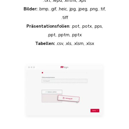
.txt, .wpd, .xhtml, .xps
Bilder:
.bmp, .gif, .heic, .jpg, .jpeg, .png, .tif,
.tiff
Präsentationsfolien
: .pot, .potx, .pps,
.ppt, .pptm, .pptx
Tabellen:
.csv, .xls, .xlsm, .xlsx