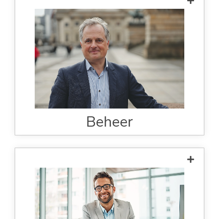
Volledige procescontrole
Snellere zakelijke transacties
Authenticatie met twee factoren of
gekwalificeerde handtekening
Integratie in bestaande systemen
mogelijk
Beheer
Hulpbronnen behouden
Wettelijk compliant