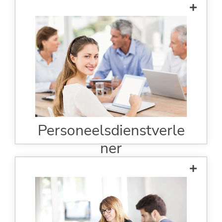
Een AÜV ondertekenen met een
gekwalificeerde elektronische
handtekening
Gekwalificeerde handtekening
vervangt de handgeschreven
handtekening
Personeelsdienstverle
ner
Digitale handtekeningen gemaakt in
Duitsland