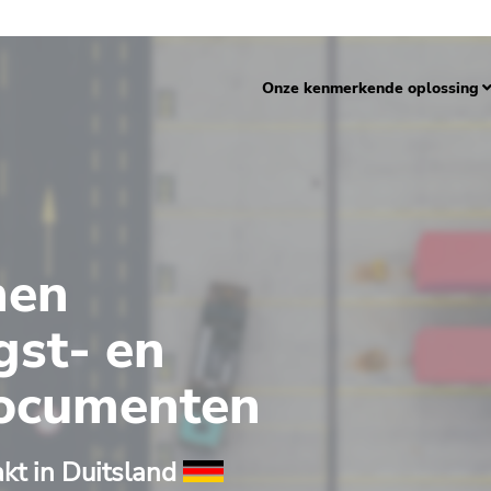
Onze kenmerkende oplossing
nen
gst- en
documenten
kt in Duitsland