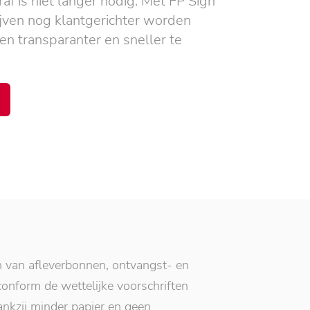
f is niet langer nodig. Met FP Sign
ijven nog klantgerichter worden
n transparanter en sneller te
n van afleverbonnen, ontvangst- en
nform de wettelijke voorschriften
ankzij minder papier en geen