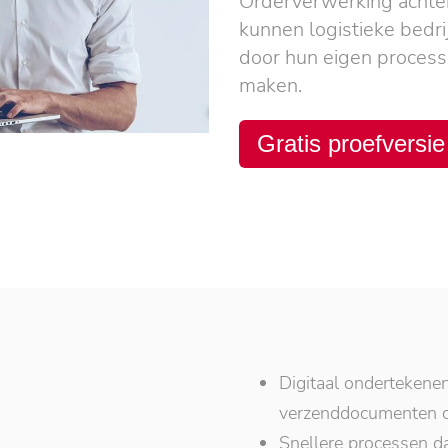
Orderverwerking achtera
kunnen logistieke bedr
door hun eigen processe
maken.
Gratis proefversie
Digitaal ondertekene
verzenddocumenten co
Snellere processen d