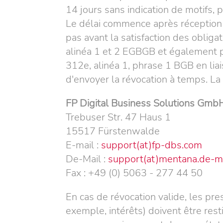
14 jours sans indication de motifs, p
Le délai commence après réception d
pas avant la satisfaction des obliga
alinéa 1 et 2 EGBGB et également pa
312e, alinéa 1, phrase 1 BGB en liais
d'envoyer la révocation à temps. La 
FP Digital Business Solutions Gmb
Trebuser Str. 47 Haus 1
15517 Fürstenwalde
E-mail :
support
(at)
fp-dbs.com
De-Mail :
support
(at)
mentana.de-ma
Fax : +49 (0) 5063 - 277 44 50
En cas de révocation valide, les pre
exemple, intérêts) doivent être rest